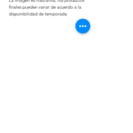
La imagen es ilustrativa, los productos
finales pueden variar de acuerdo a la
disponibilidad de temporada.
Formulario de suscripción
Enviar
TELÉFONO Y WA
55 7949 3425