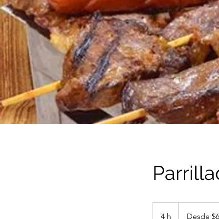
Parrill
Desde
$6500
4 h
4
Desde $6
mas