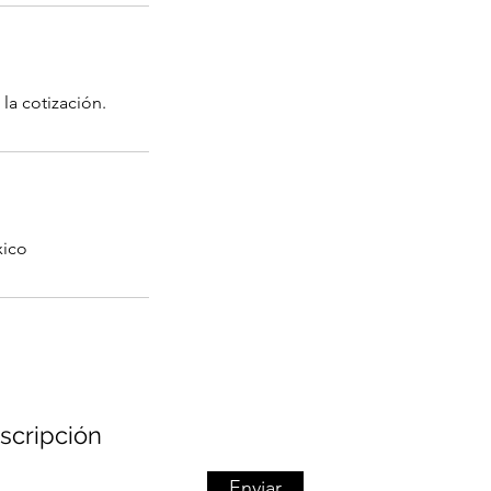
la cotización.
xico
scripción
Enviar