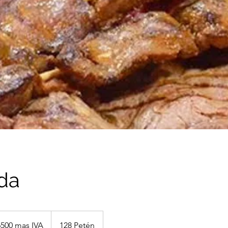
ada
500 mas IVA
128 Petén