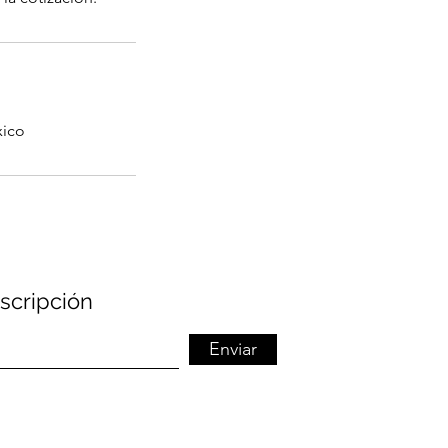
xico
scripción
Enviar