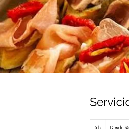
Servici
Desde
$5000
5 h
5
Desde $5
mas