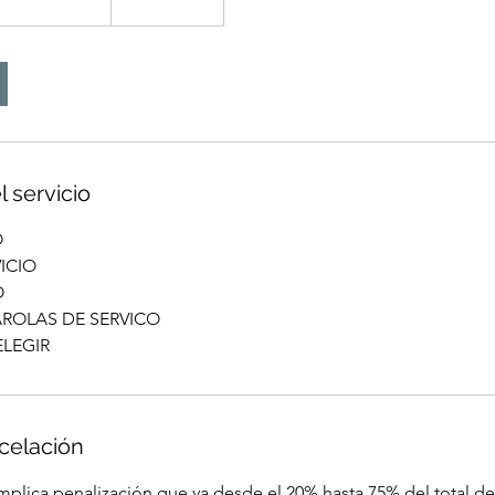
l servicio
O
ICIO
O
ROLAS DE SERVICO
ELEGIR
ncelación
mplica penalización que va desde el 20% hasta 75% del total de 